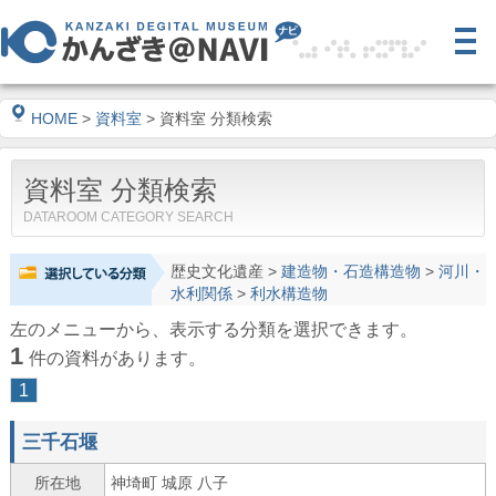
HOME
>
資料室
> 資料室 分類検索
資料室 分類検索
DATAROOM CATEGORY SEARCH
歴史文化遺産
>
建造物・石造構造物
>
河川・
水利関係
>
利水構造物
左のメニューから、表示する分類を選択できます。
1
件の資料があります。
1
三千石堰
所在地
神埼町 城原 八子