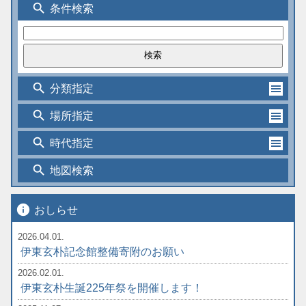
search
条件検索
search
分類指定
search
場所指定
search
時代指定
search
地図検索
info
おしらせ
2026.04.01.
伊東玄朴記念館整備寄附のお願い
2026.02.01.
伊東玄朴生誕225年祭を開催します！