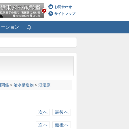
お問合わせ
サイトマップ
メーション
利関係
>
治水構造物
>
氾濫原
次へ
最後へ
次へ
最後へ