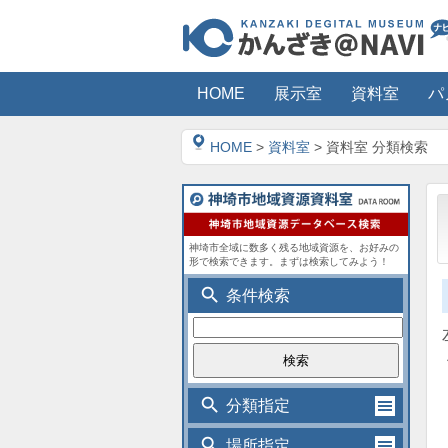
HOME
展示室
資料室
パ
HOME
>
資料室
> 資料室 分類検索
神埼市全域に数多く残る地域資源を、お好みの
形で検索できます。まずは検索してみよう！
search
条件検索
search
分類指定
search
場所指定