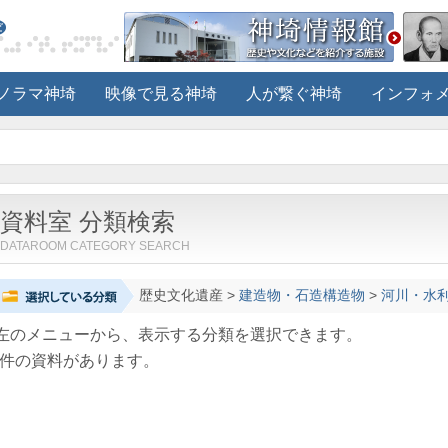
ノラマ神埼
映像で見る神埼
人が繋ぐ神埼
インフォ
資料室 分類検索
DATAROOM CATEGORY SEARCH
歴史文化遺産
>
建造物・石造構造物
>
河川・水
左のメニューから、表示する分類を選択できます。
件の資料があります。