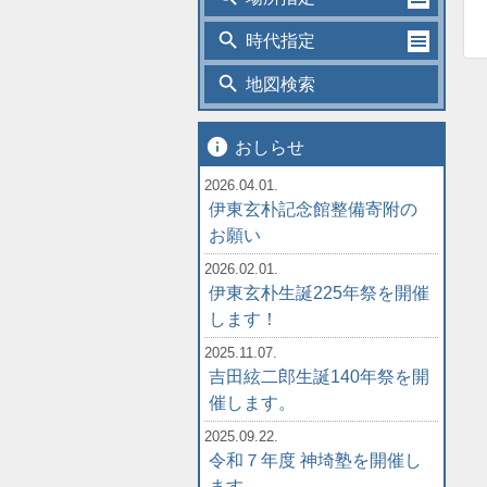
search
時代指定
search
地図検索
info
おしらせ
2026.04.01.
伊東玄朴記念館整備寄附の
お願い
2026.02.01.
伊東玄朴生誕225年祭を開催
します！
2025.11.07.
吉田絃二郎生誕140年祭を開
催します。
2025.09.22.
令和７年度 神埼塾を開催し
ます。