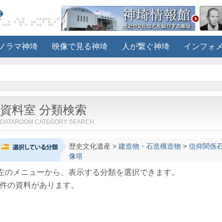
ノラマ神埼
映像で見る神埼
人が繋ぐ神埼
インフォ
資料室 分類検索
DATAROOM CATEGORY SEARCH
歴史文化遺産
>
建造物・石造構造物
>
信仰関係
像塔
左のメニューから、表示する分類を選択できます。
件の資料があります。