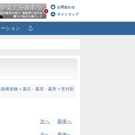
お問合わせ
サイトマップ
メーション
石造構造物
>
墓石・墓塔・墓所
>
笠付刻
次へ
最後へ
次へ
最後へ