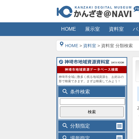
HOME
展示室
資料室
パ
HOME
>
資料室
> 資料室 分類検索
神埼市全域に数多く残る地域資源を、お好みの
形で検索できます。まずは検索してみよう！
search
条件検索
search
分類指定
search
場所指定