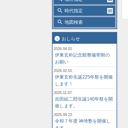
search
時代指定
search
地図検索
info
おしらせ
2026.04.01.
伊東玄朴記念館整備寄附の
お願い
2026.02.01.
伊東玄朴生誕225年祭を開催
します！
2025.11.07.
吉田絃二郎生誕140年祭を開
催します。
2025.09.22.
令和７年度 神埼塾を開催し
ます。