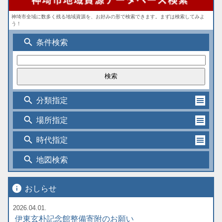
神埼市全域に数多く残る地域資源を、お好みの形で検索できます。まずは検索してみよ
う！
search
条件検索
search
分類指定
search
場所指定
search
時代指定
search
地図検索
info
おしらせ
2026.04.01.
伊東玄朴記念館整備寄附のお願い