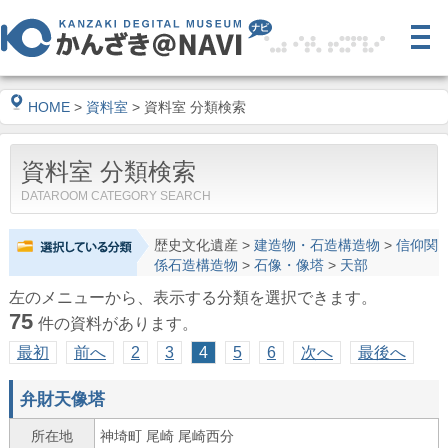
HOME
>
資料室
> 資料室 分類検索
資料室 分類検索
DATAROOM CATEGORY SEARCH
歴史文化遺産
>
建造物・石造構造物
>
信仰関
係石造構造物
>
石像・像塔
>
天部
左のメニューから、表示する分類を選択できます。
75
件の資料があります。
最初
前へ
2
3
4
5
6
次へ
最後へ
弁財天像塔
所在地
神埼町 尾崎 尾崎西分