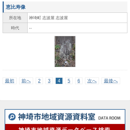
恵比寿像
所在地
神埼町 志波屋 志波屋
時代
--
最初
前へ
2
3
4
5
6
次へ
最後へ