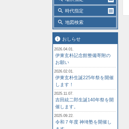
search
時代指定
search
地図検索
info
おしらせ
2026.04.01.
伊東玄朴記念館整備寄附の
お願い
2026.02.01.
伊東玄朴生誕225年祭を開催
します！
2025.11.07.
吉田絃二郎生誕140年祭を開
催します。
2025.09.22.
令和７年度 神埼塾を開催し
ます。