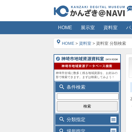
HOME
展示室
資料室
パ
HOME
>
資料室
> 資料室 分類検索
神埼市全域に数多く残る地域資源を、お好みの
形で検索できます。まずは検索してみよう！
search
条件検索
search
分類指定
search
場所指定