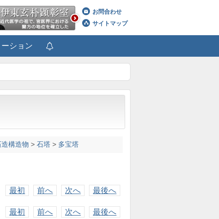
お問合わせ
サイトマップ
メーション
石造構造物
>
石塔
>
多宝塔
最初
前へ
次へ
最後へ
最初
前へ
次へ
最後へ