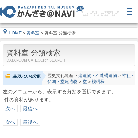
HOME
>
資料室
> 資料室 分類検索
資料室 分類検索
DATAROOM CATEGORY SEARCH
歴史文化遺産
>
建造物・石造構造物
>
神社・
仏閣・堂建造物
>
堂
>
槐樹様
左のメニューから、表示する分類を選択できます。
件の資料があります。
次へ
最後へ
次へ
最後へ