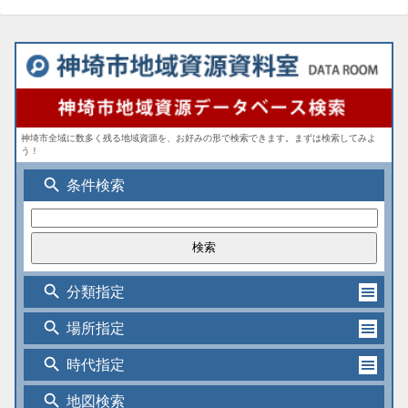
神埼市全域に数多く残る地域資源を、お好みの形で検索できます。まずは検索してみよ
う！
search
条件検索
search
分類指定
search
場所指定
search
時代指定
search
地図検索