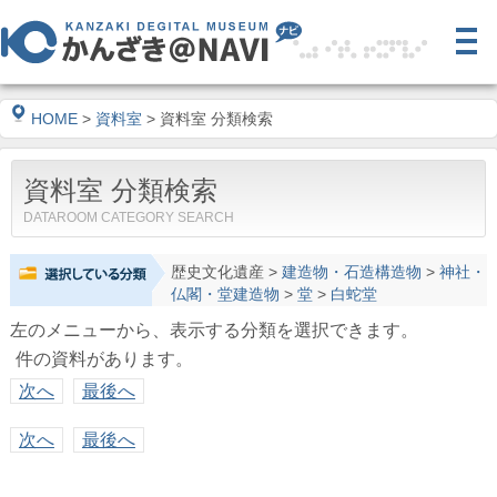
HOME
>
資料室
> 資料室 分類検索
資料室 分類検索
DATAROOM CATEGORY SEARCH
歴史文化遺産
>
建造物・石造構造物
>
神社・
仏閣・堂建造物
>
堂
>
白蛇堂
左のメニューから、表示する分類を選択できます。
件の資料があります。
次へ
最後へ
次へ
最後へ