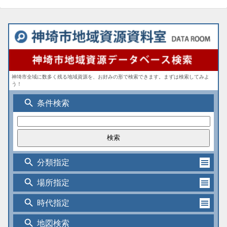
神埼市全域に数多く残る地域資源を、お好みの形で検索できます。まずは検索してみよ
う！
search
条件検索
search
分類指定
search
場所指定
search
時代指定
search
地図検索