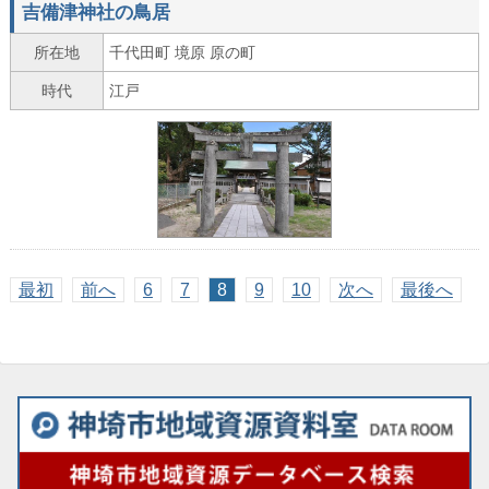
吉備津神社の鳥居
所在地
千代田町 境原 原の町
時代
江戸
最初
前へ
6
7
8
9
10
次へ
最後へ