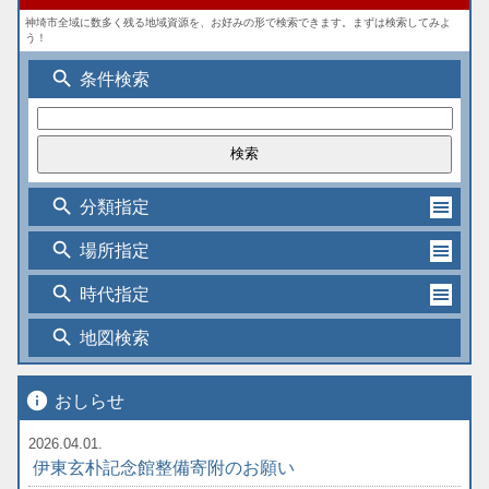
神埼市全域に数多く残る地域資源を、お好みの形で検索できます。まずは検索してみよ
う！
search
条件検索
search
分類指定
search
場所指定
search
時代指定
search
地図検索
info
おしらせ
2026.04.01.
伊東玄朴記念館整備寄附のお願い