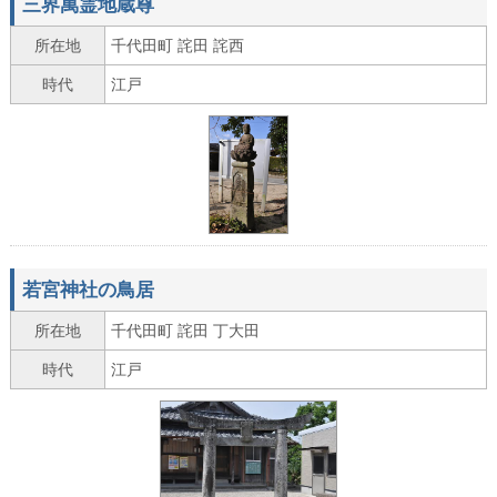
三界萬霊地蔵尊
所在地
千代田町 詫田 詫西
時代
江戸
若宮神社の鳥居
所在地
千代田町 詫田 丁大田
時代
江戸