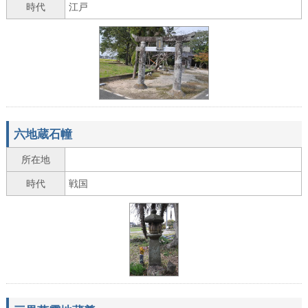
時代
江戸
六地蔵石幢
所在地
時代
戦国