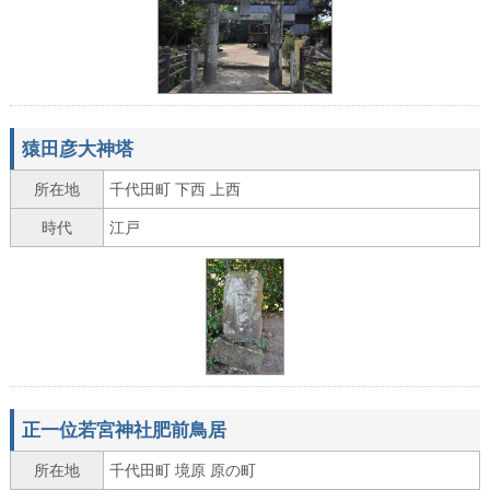
猿田彦大神塔
所在地
千代田町 下西 上西
時代
江戸
正一位若宮神社肥前鳥居
所在地
千代田町 境原 原の町