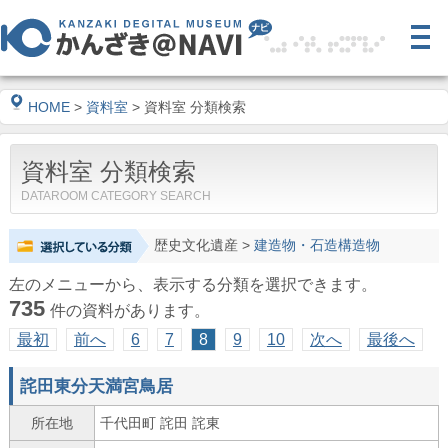
HOME
>
資料室
> 資料室 分類検索
資料室 分類検索
DATAROOM CATEGORY SEARCH
歴史文化遺産
>
建造物・石造構造物
左のメニューから、表示する分類を選択できます。
735
件の資料があります。
最初
前へ
6
7
8
9
10
次へ
最後へ
詫田東分天満宮鳥居
所在地
千代田町 詫田 詫東