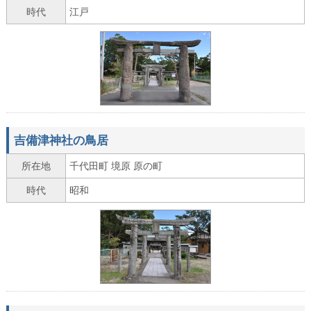
時代
江戸
吉備津神社の鳥居
所在地
千代田町 境原 原の町
時代
昭和