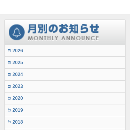
2026
date_range
2025
date_range
2024
date_range
2023
date_range
2020
date_range
2019
date_range
2018
date_range