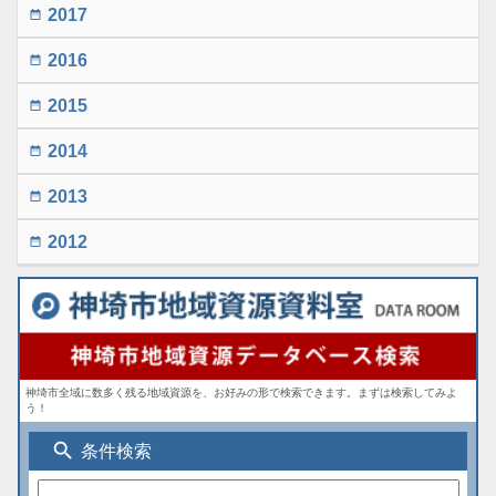
2017
date_range
2016
date_range
2015
date_range
2014
date_range
2013
date_range
2012
date_range
神埼市全域に数多く残る地域資源を、お好みの形で検索できます。まずは検索してみよ
う！
search
条件検索