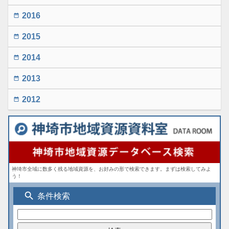
2016
date_range
2015
date_range
2014
date_range
2013
date_range
2012
date_range
神埼市全域に数多く残る地域資源を、お好みの形で検索できます。まずは検索してみよ
う！
search
条件検索