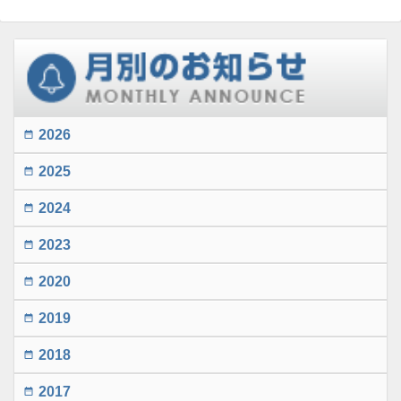
2026
date_range
2025
date_range
2024
date_range
2023
date_range
2020
date_range
2019
date_range
2018
date_range
2017
date_range