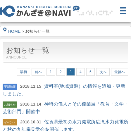
HOME
> お知らせ一覧
お知らせ一覧
ANNOUNCE
最初
前へ
1
2
3
4
5
次へ
最後へ
資料室(地域資源）の情報を追加・更新
2018.11.15
更新情報
しました。
神埼の偉人とその偉業展「教育・文学・
2018.11.14
お知らせ
芸術部門」開催中
佐賀県最初の水力発電所広滝水力発電所
2018.10.31
イベント
と秋の九年庵見学会を開催します。