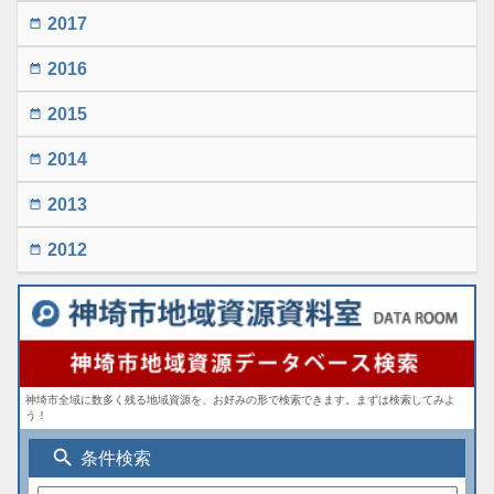
2017
date_range
2016
date_range
2015
date_range
2014
date_range
2013
date_range
2012
date_range
神埼市全域に数多く残る地域資源を、お好みの形で検索できます。まずは検索してみよ
う！
search
条件検索