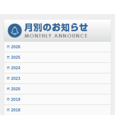
2026
date_range
2025
date_range
2024
date_range
2023
date_range
2020
date_range
2019
date_range
2018
date_range