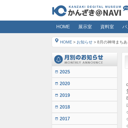
HOME
展示室
資料室
パ
HOME
>
お知らせ
> 8月の神埼まちあ
2025
date_range
2020
date_range
2019
date_range
2018
date_range
2017
date_range