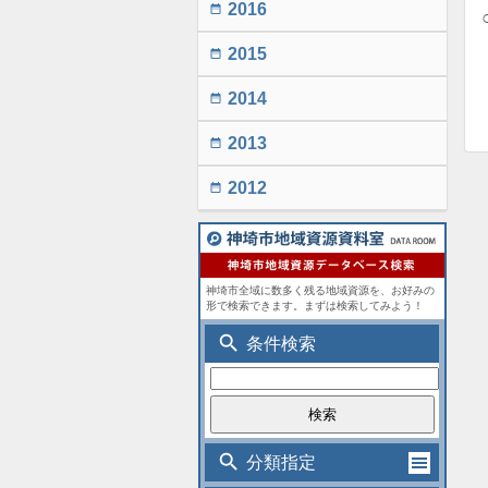
2016
date_range
2015
date_range
2014
date_range
2013
date_range
2012
date_range
神埼市全域に数多く残る地域資源を、お好みの
形で検索できます。まずは検索してみよう！
search
条件検索
search
分類指定