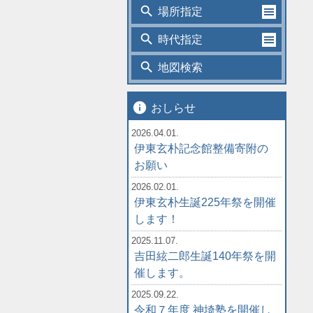
search
場所指定
search
時代指定
search
地図検索
info
おしらせ
2026.04.01.
伊東玄朴記念館整備寄附の
お願い
2026.02.01.
伊東玄朴生誕225年祭を開催
します！
2025.11.07.
吉田絃二郎生誕140年祭を開
催します。
2025.09.22.
令和７年度 神埼塾を開催し