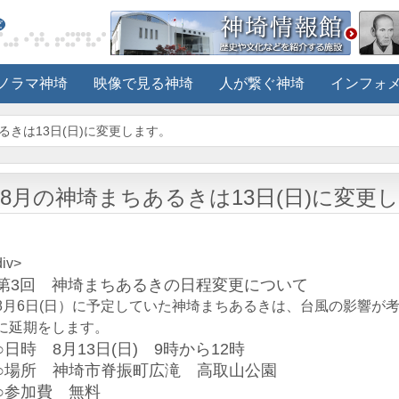
ノラマ神埼
映像で見る神埼
人が繋ぐ神埼
インフォ
るきは13日(日)に変更します。
8月の神埼まちあるきは13日(日)に変更
div>
第3回 神埼まちあるきの日程変更について
8月6日(日）に予定していた神埼まちあるきは、台風の影響が考え
に延期をします。
○日時 8月13日(日) 9時から12時
○場所 神埼市脊振町広滝 高取山公園
○参加費 無料