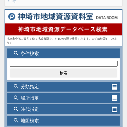
冬
apps
神埼市全域に数多く残る地域資源を、お好みの形で検索できます。まずは検索してみよ
う！
search
条件検索
search
分類指定
search
場所指定
search
時代指定
search
地図検索