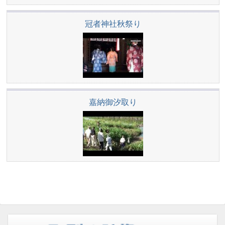
冠者神社秋祭り
嘉納御汐取り