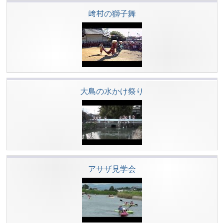
﨑村の獅子舞
大島の水かけ祭り
アサザ見学会