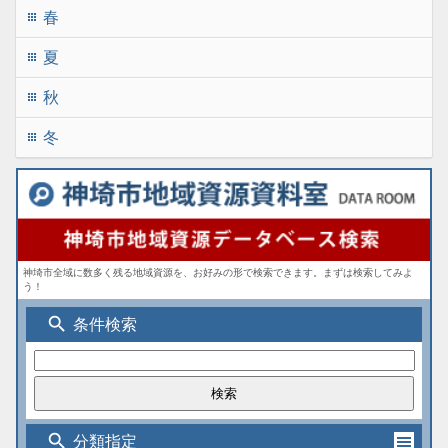
春
apps
夏
apps
秋
apps
冬
apps
神埼市全域に数多く残る地域資源を、お好みの形で検索できます。まずは検索してみよ
う！
search
条件検索
search
分類指定