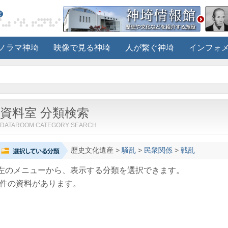
ノラマ神埼
映像で見る神埼
人が繋ぐ神埼
インフォ
資料室 分類検索
DATAROOM CATEGORY SEARCH
歴史文化遺産
>
騒乱
>
民衆関係
>
戦乱
左のメニューから、表示する分類を選択できます。
件の資料があります。