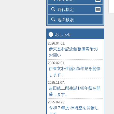
search
時代指定
search
地図検索
info
おしらせ
2026.04.01.
伊東玄朴記念館整備寄附の
お願い
2026.02.01.
伊東玄朴生誕225年祭を開催
します！
2025.11.07.
吉田絃二郎生誕140年祭を開
催します。
2025.09.22.
令和７年度 神埼塾を開催し
ます。