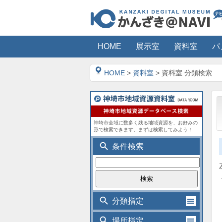
HOME
展示室
資料室
パ
HOME
>
資料室
> 資料室 分類検索
神埼市全域に数多く残る地域資源を、お好みの
形で検索できます。まずは検索してみよう！
search
条件検索
search
分類指定
search
場所指定