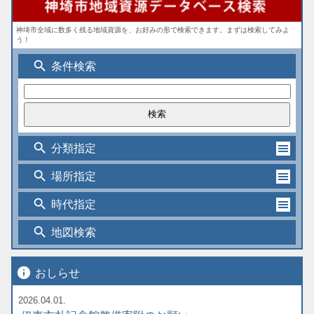
神埼市全域に数多く残る地域資源を、お好みの形で検索できます。まずは検索してみよ
う！
search
条件検索
search
分類指定
search
場所指定
search
時代指定
search
地図検索
info
おしらせ
2026.04.01.