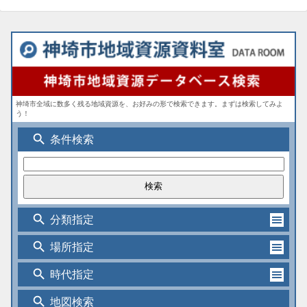
神埼市全域に数多く残る地域資源を、お好みの形で検索できます。まずは検索してみよ
う！
search
条件検索
search
分類指定
search
場所指定
search
時代指定
search
地図検索