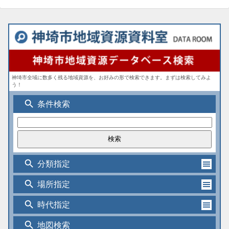
神埼市全域に数多く残る地域資源を、お好みの形で検索できます。まずは検索してみよ
う！
search
条件検索
search
分類指定
search
場所指定
search
時代指定
search
地図検索