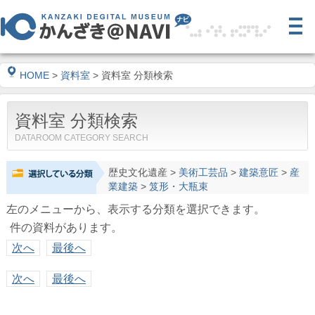
HOME
>
資料室
> 資料室 分類検索
資料室 分類検索
DATAROOM CATEGORY SEARCH
歴史文化遺産
>
美術工芸品
>
建築意匠
>
産
業建築
>
笈形・大瓶束
左のメニューから、表示する分類を選択できます。
件の資料があります。
次へ
最後へ
次へ
最後へ