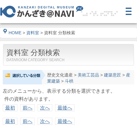
HOME
>
資料室
> 資料室 分類検索
資料室 分類検索
DATAROOM CATEGORY SEARCH
歴史文化遺産
>
美術工芸品
>
建築意匠
>
産
業建築
>
斗栱
左のメニューから、表示する分類を選択できます。
件の資料があります。
最初
前へ
次へ
最後へ
最初
前へ
次へ
最後へ