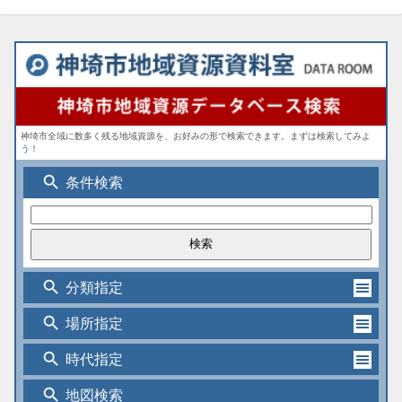
神埼市全域に数多く残る地域資源を、お好みの形で検索できます。まずは検索してみよ
う！
search
条件検索
search
分類指定
search
場所指定
search
時代指定
search
地図検索