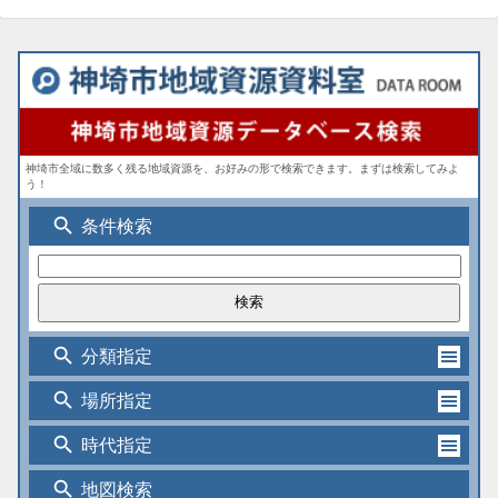
神埼市全域に数多く残る地域資源を、お好みの形で検索できます。まずは検索してみよ
う！
search
条件検索
search
分類指定
search
場所指定
search
時代指定
search
地図検索