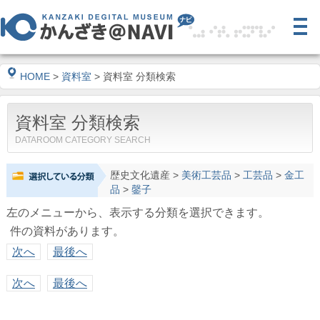
HOME
>
資料室
> 資料室 分類検索
資料室 分類検索
DATAROOM CATEGORY SEARCH
歴史文化遺産
>
美術工芸品
>
工芸品
>
金工
品
>
鏧子
左のメニューから、表示する分類を選択できます。
件の資料があります。
次へ
最後へ
次へ
最後へ