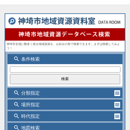
神埼市全域に数多く残る地域資源を、お好みの形で検索できます。まずは検索してみよ
う！
search
条件検索
search
分類指定
search
場所指定
search
時代指定
search
地図検索