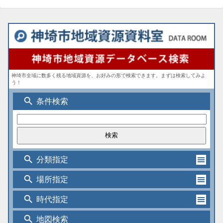
神埼市全域に数多く残る地域資源を、お好みの形で検索できます。まずは検索してみよ
う！
search
条件検索
search
分類指定
search
場所指定
search
時代指定
search
地図検索