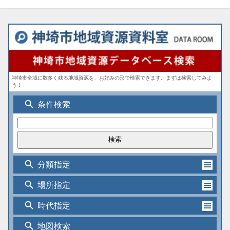
神埼市全域に数多く残る地域資源を、お好みの形で検索できます。まずは検索してみよ
う！
search
条件検索
search
分類指定
search
場所指定
search
時代指定
search
地図検索