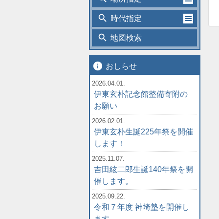
search
時代指定
search
地図検索
info
おしらせ
2026.04.01.
伊東玄朴記念館整備寄附の
お願い
2026.02.01.
伊東玄朴生誕225年祭を開催
します！
2025.11.07.
吉田絃二郎生誕140年祭を開
催します。
2025.09.22.
令和７年度 神埼塾を開催し
ます。