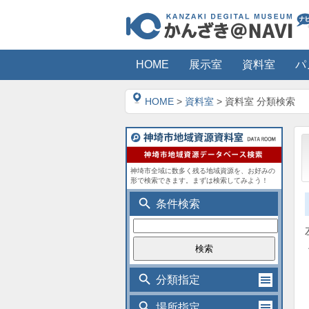
HOME
展示室
資料室
パ
HOME
>
資料室
> 資料室 分類検索
神埼市全域に数多く残る地域資源を、お好みの
形で検索できます。まずは検索してみよう！
search
条件検索
search
分類指定
search
場所指定