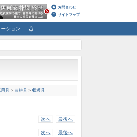
お問合わせ
サイトマップ
メーション
工用具
>
農耕具
>
収穫具
次へ
最後へ
次へ
最後へ