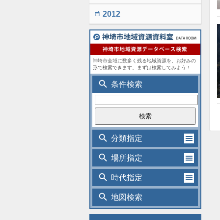
2012
date_range
神埼市全域に数多く残る地域資源を、お好みの
形で検索できます。まずは検索してみよう！
search
条件検索
search
分類指定
search
場所指定
search
時代指定
search
地図検索