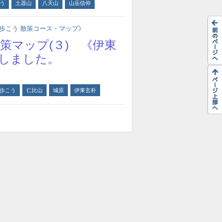
う
土器山
八天山
山岳信仰
歩こう 散策コース・マップ》
策マップ(３) 《伊東
しました。
歩こう
仁比山
城原
伊東玄朴