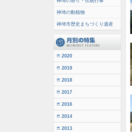
神埼の祭り・伝統行事
神埼の動植物
神埼市歴史まちづくり遺産
2020
date_range
2019
date_range
2018
date_range
2017
date_range
2016
date_range
2014
date_range
2013
date_range