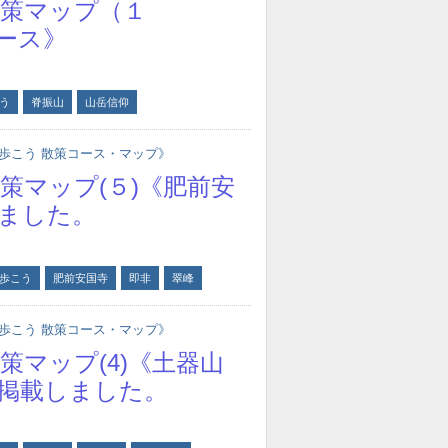
策マップ（１
ース》
う
脊振山
山岳信仰
歩こう 散策コース・マップ》
策マップ(５)《肥前安
ました。
歩こう
肥前安国寺
即非
翠峰
歩こう 散策コース・マップ》
マップ(4)《土器山
掲載しました。