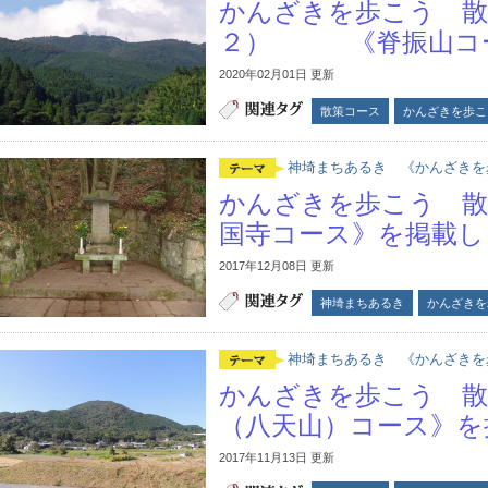
かんざきを歩こう 散
２） 《脊振山コ
2020年02月01日 更新
散策コース
かんざきを歩こ
神埼まちあるき 《かんざきを
かんざきを歩こう 散
国寺コース》を掲載し
2017年12月08日 更新
神埼まちあるき
かんざきを
神埼まちあるき 《かんざきを
かんざきを歩こう 散策
（八天山）コース》を
2017年11月13日 更新