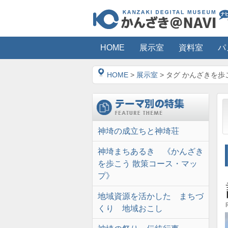
HOME
展示室
資料室
パ
HOME
>
展示室
> タグ かんざきを
神埼の成立ちと神埼荘
神埼まちあるき 《かんざき
を歩こう 散策コース・マッ
プ》
地域資源を活かした まちづ
くり 地域おこし