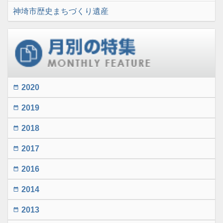
神埼市歴史まちづくり遺産
2020
date_range
2019
date_range
2018
date_range
2017
date_range
2016
date_range
2014
date_range
2013
date_range