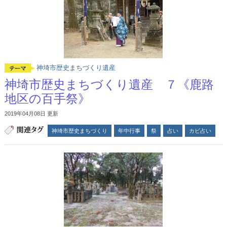
神埼市歴史まちづくり遺産
神埼市歴史まちづくり遺産 ７《鹿路
地区の百手祭》
2019年04月08日 更新
神埼市歴史まちづくり
年中行事
祭
占い
カビ占い