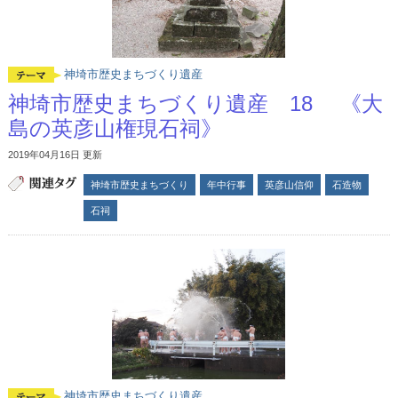
神埼市歴史まちづくり遺産
神埼市歴史まちづくり遺産 18 《大
島の英彦山権現石祠》
2019年04月16日 更新
神埼市歴史まちづくり
年中行事
英彦山信仰
石造物
石祠
神埼市歴史まちづくり遺産