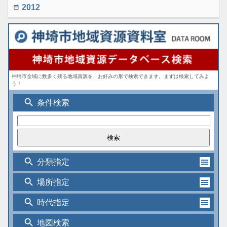
2012
date_range
神埼市全域に数多く残る地域資源を、お好みの形で検索できます。まずは検索してみよ
う！
search
条件検索
search
分類指定
search
場所指定
search
時代指定
search
地図検索