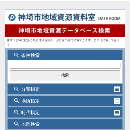
神埼市全域に数多く残る地域資源を、お好みの形で検索できます。まずは検索してみよ
う！
search
条件検索
search
分類指定
search
場所指定
search
時代指定
search
地図検索