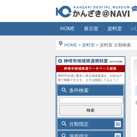
HOME
展示室
資料室
パ
HOME
>
資料室
> 資料室 分類検索
神埼市全域に数多く残る地域資源を、お好みの
形で検索できます。まずは検索してみよう！
search
条件検索
search
分類指定
search
場所指定