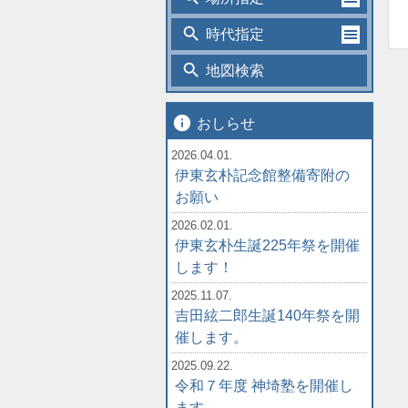
search
時代指定
search
地図検索
info
おしらせ
2026.04.01.
伊東玄朴記念館整備寄附の
お願い
2026.02.01.
伊東玄朴生誕225年祭を開催
します！
2025.11.07.
吉田絃二郎生誕140年祭を開
催します。
2025.09.22.
令和７年度 神埼塾を開催し
ます。