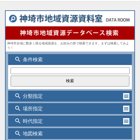
神埼市全域に数多く残る地域資源を、お好みの形で検索できます。まずは検索してみよ
う！
search
条件検索
search
分類指定
search
場所指定
search
時代指定
search
地図検索