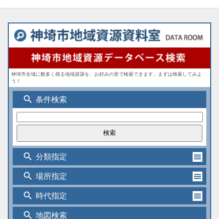
神埼市全域に数多く残る地域資源を、お好みの形で検索できます。まずは検索してみよ
う！
search
条件検索
search
分類指定
search
場所指定
search
時代指定
search
地図検索