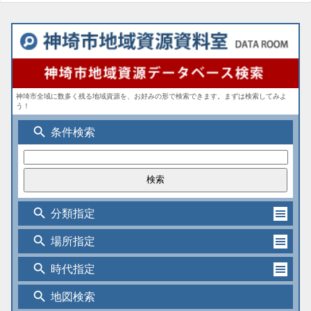
神埼市全域に数多く残る地域資源を、お好みの形で検索できます。まずは検索してみよ
う！
search
条件検索
search
分類指定
search
場所指定
search
時代指定
search
地図検索