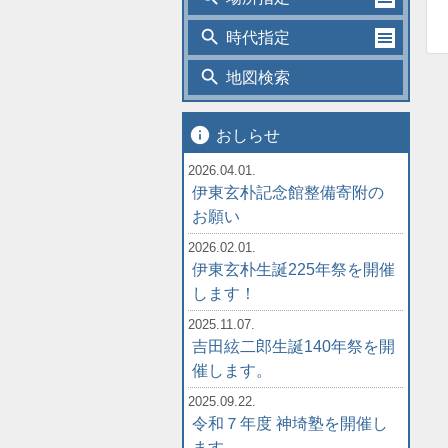
search
時代指定
search
地図検索
info
おしらせ
2026.04.01.
伊東玄朴記念館整備寄附の
お願い
2026.02.01.
伊東玄朴生誕225年祭を開催
します！
2025.11.07.
吉田絃二郎生誕140年祭を開
催します。
2025.09.22.
令和７年度 神埼塾を開催し
ます。