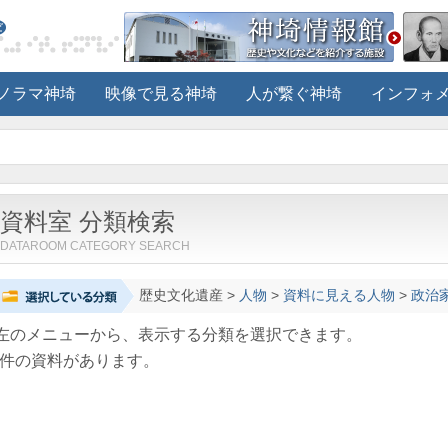
ノラマ神埼
映像で見る神埼
人が繋ぐ神埼
インフォ
資料室 分類検索
DATAROOM CATEGORY SEARCH
歴史文化遺産
>
人物
>
資料に見える人物
>
政治
左のメニューから、表示する分類を選択できます。
件の資料があります。