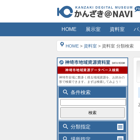
HOME
展示室
資料室
パ
HOME
>
資料室
> 資料室 分類検索
神埼市全域に数多く残る地域資源を、お好みの
形で検索できます。まずは検索してみよう！
search
条件検索
search
分類指定
search
場所指定