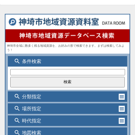
神埼市全域に数多く残る地域資源を、お好みの形で検索できます。まずは検索してみよ
う！
search
条件検索
search
分類指定
search
場所指定
search
時代指定
search
地図検索