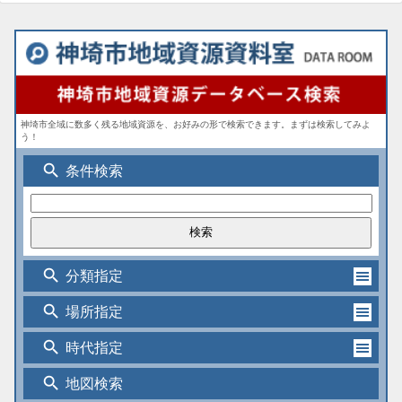
神埼市全域に数多く残る地域資源を、お好みの形で検索できます。まずは検索してみよ
う！
search
条件検索
search
分類指定
search
場所指定
search
時代指定
search
地図検索