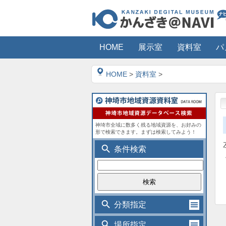
HOME
展示室
資料室
パ
HOME
>
資料室
>
神埼市全域に数多く残る地域資源を、お好みの
形で検索できます。まずは検索してみよう！
search
条件検索
search
分類指定
search
場所指定