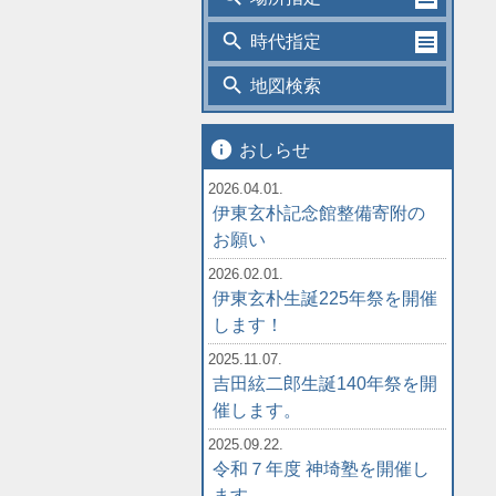
search
時代指定
search
地図検索
info
おしらせ
2026.04.01.
伊東玄朴記念館整備寄附の
お願い
2026.02.01.
伊東玄朴生誕225年祭を開催
します！
2025.11.07.
吉田絃二郎生誕140年祭を開
催します。
2025.09.22.
令和７年度 神埼塾を開催し
ます。