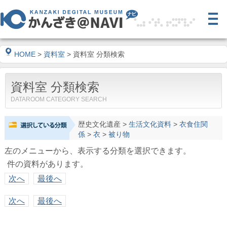
HOME
>
資料室
> 資料室 分類検索
資料室 分類検索
DATAROOM CATEGORY SEARCH
歴史文化遺産
>
生活文化資料
>
衣食住関
係
>
衣
>
被り物
左のメニューから、表示する分類を選択できます。
件の資料があります。
次へ
最後へ
次へ
最後へ