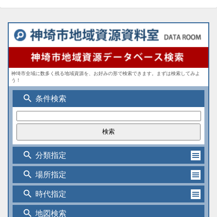
神埼市全域に数多く残る地域資源を、お好みの形で検索できます。まずは検索してみよ
う！
search
条件検索
search
分類指定
search
場所指定
search
時代指定
search
地図検索