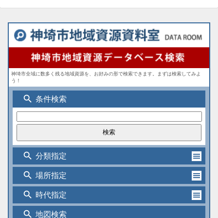
神埼市全域に数多く残る地域資源を、お好みの形で検索できます。まずは検索してみよ
う！
search
条件検索
search
分類指定
search
場所指定
search
時代指定
search
地図検索