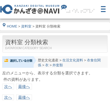
HOME
>
資料室
> 資料室 分類検索
資料室 分類検索
DATAROOM CATEGORY SEARCH
歴史文化遺産
>
生活文化資料
>
衣食住関
係
>
衣
>
外套類
左のメニューから、表示する分類を選択できます。
件の資料があります。
次へ
最後へ
次へ
最後へ