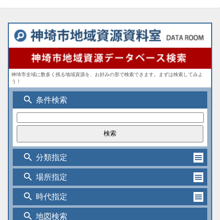
神埼市全域に数多く残る地域資源を、お好みの形で検索できます。まずは検索してみよ
う！
search
条件検索
search
分類指定
search
場所指定
search
時代指定
search
地図検索