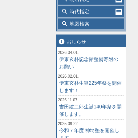
search
時代指定
search
地図検索
info
おしらせ
2026.04.01.
伊東玄朴記念館整備寄附の
お願い
2026.02.01.
伊東玄朴生誕225年祭を開催
します！
2025.11.07.
吉田絃二郎生誕140年祭を開
催します。
2025.09.22.
令和７年度 神埼塾を開催し
ます。