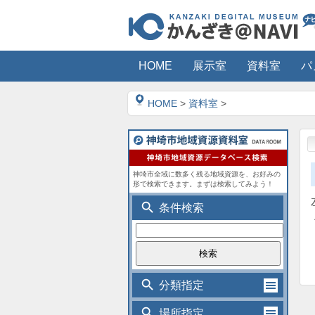
HOME
展示室
資料室
パ
HOME
>
資料室
>
神埼市全域に数多く残る地域資源を、お好みの
形で検索できます。まずは検索してみよう！
search
条件検索
search
分類指定
search
場所指定