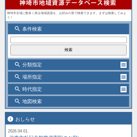
神埼市全域に数多く残る地域資源を、お好みの形で検索できます。まずは検索してみよ
う！
search
条件検索
search
分類指定
search
場所指定
search
時代指定
search
地図検索
info
おしらせ
2026.04.01.