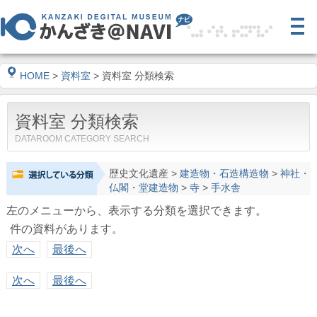
HOME
>
資料室
> 資料室 分類検索
資料室 分類検索
DATAROOM CATEGORY SEARCH
歴史文化遺産
>
建造物・石造構造物
>
神社・
仏閣・堂建造物
>
寺
>
手水舎
左のメニューから、表示する分類を選択できます。
件の資料があります。
次へ
最後へ
次へ
最後へ