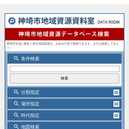
神埼市全域に数多く残る地域資源を、お好みの形で検索できます。まずは検索してみよ
う！
search
条件検索
search
分類指定
search
場所指定
search
時代指定
search
地図検索