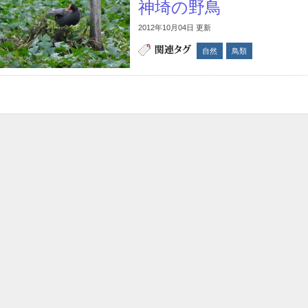
神埼の野鳥
2012年10月04日 更新
自然
鳥類