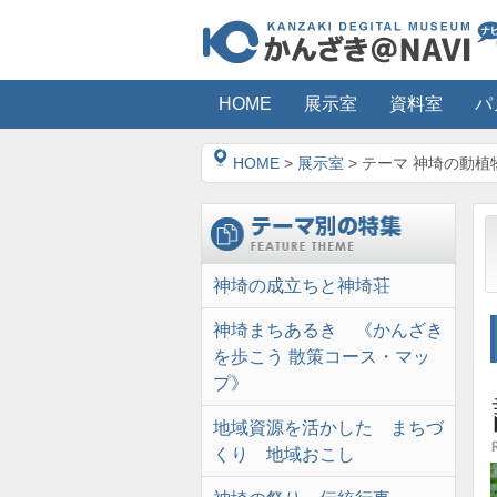
HOME
展示室
資料室
パ
HOME
>
展示室
> テーマ 神埼の動植
神埼の成立ちと神埼荘
神埼まちあるき 《かんざき
を歩こう 散策コース・マッ
プ》
地域資源を活かした まちづ
くり 地域おこし