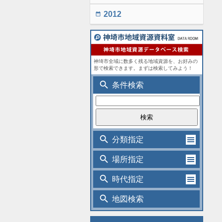
2012
date_range
神埼市全域に数多く残る地域資源を、お好みの
形で検索できます。まずは検索してみよう！
search
条件検索
search
分類指定
search
場所指定
search
時代指定
search
地図検索