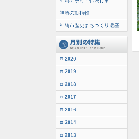
神埼の祭り・伝統行事
神埼の動植物
神埼市歴史まちづくり遺産
2020
date_range
2019
date_range
2018
date_range
2017
date_range
2016
date_range
2014
date_range
2013
date_range