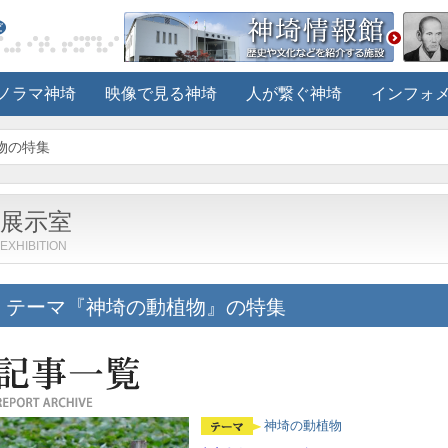
ノラマ神埼
映像で見る神埼
人が繋ぐ神埼
インフォ
物の特集
展示室
EXHIBITION
テーマ『神埼の動植物』の特集
神埼の動植物