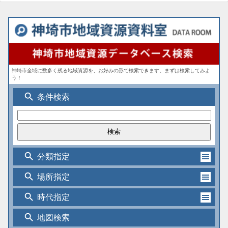
神埼市全域に数多く残る地域資源を、お好みの形で検索できます。まずは検索してみよ
う！
search
条件検索
search
分類指定
search
場所指定
search
時代指定
search
地図検索