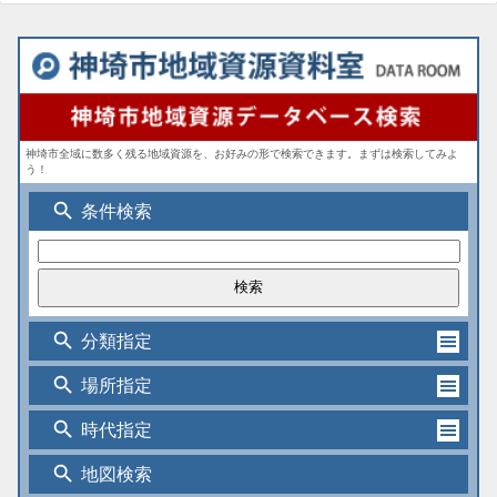
神埼市全域に数多く残る地域資源を、お好みの形で検索できます。まずは検索してみよ
う！
search
条件検索
search
分類指定
search
場所指定
search
時代指定
search
地図検索