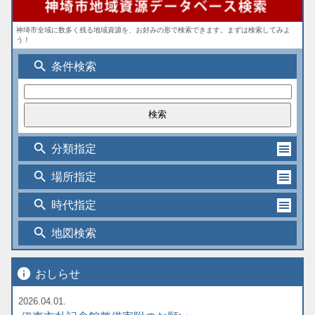
神埼市全域に数多く残る地域資源を、お好みの形で検索できます。まずは検索してみよ
う！
search
条件検索
search
分類指定
search
場所指定
search
時代指定
search
地図検索
info
おしらせ
2026.04.01.