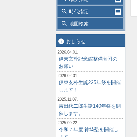
search
時代指定
search
地図検索
info
おしらせ
2026.04.01.
伊東玄朴記念館整備寄附の
お願い
2026.02.01.
伊東玄朴生誕225年祭を開催
します！
2025.11.07.
吉田絃二郎生誕140年祭を開
催します。
2025.09.22.
令和７年度 神埼塾を開催し
ます。