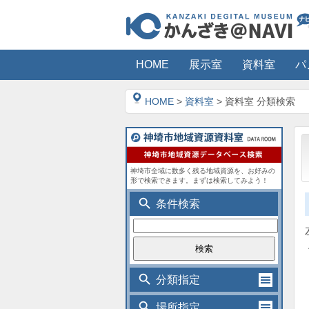
HOME
展示室
資料室
パ
HOME
>
資料室
> 資料室 分類検索
神埼市全域に数多く残る地域資源を、お好みの
形で検索できます。まずは検索してみよう！
search
条件検索
search
分類指定
search
場所指定