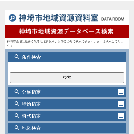
神埼市全域に数多く残る地域資源を、お好みの形で検索できます。まずは検索してみよ
う！
search
条件検索
search
分類指定
search
場所指定
search
時代指定
search
地図検索