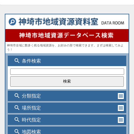
神埼市全域に数多く残る地域資源を、お好みの形で検索できます。まずは検索してみよ
う！
search
条件検索
search
分類指定
search
場所指定
search
時代指定
search
地図検索