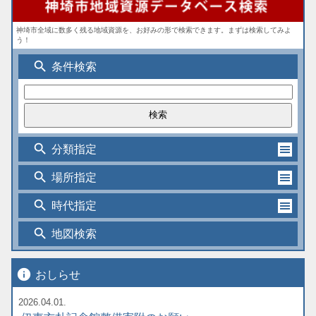
神埼市全域に数多く残る地域資源を、お好みの形で検索できます。まずは検索してみよ
う！
search
条件検索
search
分類指定
search
場所指定
search
時代指定
search
地図検索
info
おしらせ
2026.04.01.