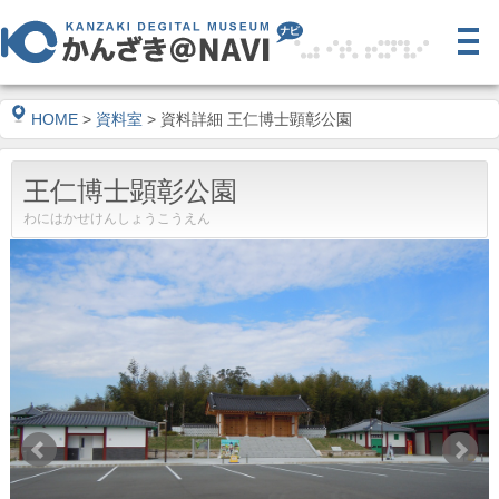
HOME
>
資料室
> 資料詳細 王仁博士顕彰公園
王仁博士顕彰公園
わにはかせけんしょうこうえん