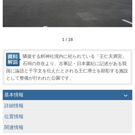
1 / 18
隣接する鰐神社境内に祀られている「王仁天満宮」
石祠の存在より、古事記・日本書紀に記述がある我
国に論語と千字文を伝えたとされる王仁博士を顕彰する施設
として整備が行われた公園です。
keyboard_arrow_down
基本情報
keyboard_arrow_down
詳細情報
keyboard_arrow_down
位置情報
keyboard_arrow_down
関連情報