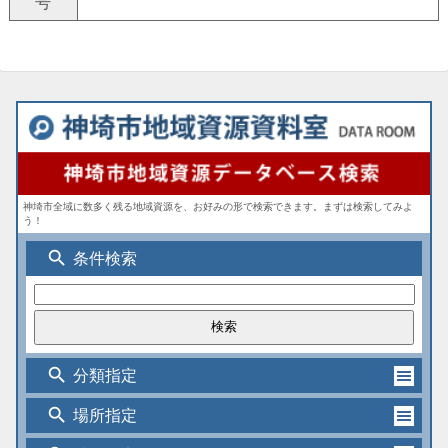
号
神埼市全域に数多く残る地域資源を、お好みの形で検索できます。まずは検索してみよ
う！
search
条件検索
search
分類指定
search
場所指定