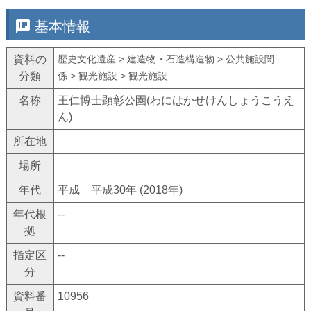
speaker_notes
基本情報
資料の
歴史文化遺産 > 建造物・石造構造物 > 公共施設関
分類
係 > 観光施設 > 観光施設
名称
王仁博士顕彰公園(わにはかせけんしょうこうえ
ん)
所在地
場所
年代
平成 平成30年 (2018年)
年代根
--
拠
指定区
--
分
資料番
10956